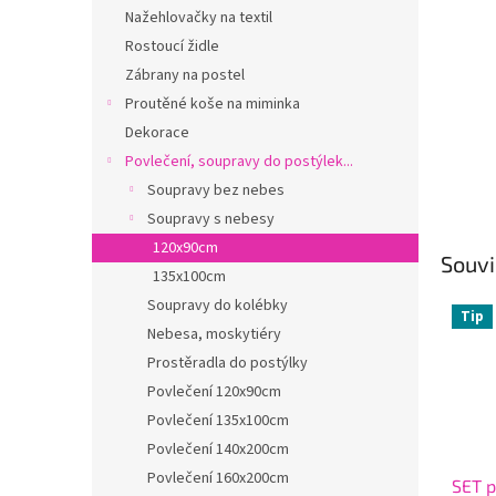
n
Nažehlovačky na textil
e
Rostoucí židle
l
Zábrany na postel
Proutěné koše na miminka
Dekorace
Povlečení, soupravy do postýlek...
Soupravy bez nebes
Soupravy s nebesy
120x90cm
Souvi
135x100cm
Soupravy do kolébky
Tip
Nebesa, moskytiéry
Prostěradla do postýlky
Povlečení 120x90cm
Povlečení 135x100cm
Povlečení 140x200cm
Povlečení 160x200cm
SET p