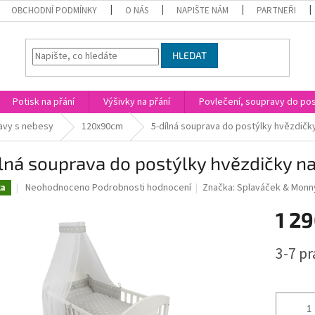
OBCHODNÍ PODMÍNKY
O NÁS
NAPIŠTE NÁM
PARTNEŘI
HLEDAT
Potisk na přání
Výšivky na přání
Povlečení, soupravy do post
avy s nebesy
120x90cm
5-dílná souprava do postýlky hvězdičk
lná souprava do postýlky hvězdičky n
Průměrné
Neohodnoceno
Podrobnosti hodnocení
Značka:
Splaváček & Monn
ka
hodnocení
produktu
1 29
je
0,0
Měrná
3-7 p
z
cena:
5
hvězdiček.