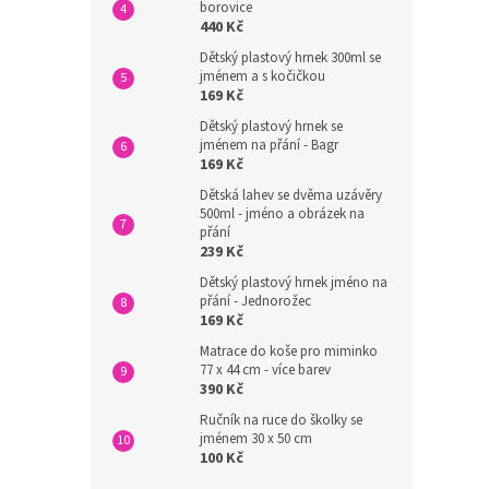
borovice
440 Kč
Dětský plastový hrnek 300ml se
jménem a s kočičkou
169 Kč
Dětský plastový hrnek se
jménem na přání - Bagr
169 Kč
Dětská lahev se dvěma uzávěry
500ml - jméno a obrázek na
přání
239 Kč
Dětský plastový hrnek jméno na
přání - Jednorožec
169 Kč
Matrace do koše pro miminko
77 x 44 cm - více barev
390 Kč
Ručník na ruce do školky se
jménem 30 x 50 cm
100 Kč