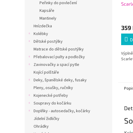
Peřinky do povlečení
Scarl
Kapsáře
Mantinely
Hnízdečka
359
Kolébky
D
Dětské postýlky
Matrace do dětské postýlky
Výplně
Přebalovací pulty a podložky
Scarle
Zavinovačky a spací pytle
Kojící polštáře
Deky, španělské deky, fusaky
Pleny, osušky, ručníky
Popi
Kojenecké potřeby
Soupravy do kočárku
Det
Doplňky - autosedačky, kočárky
So
Jídelní židličky
Ohrádky
Krás