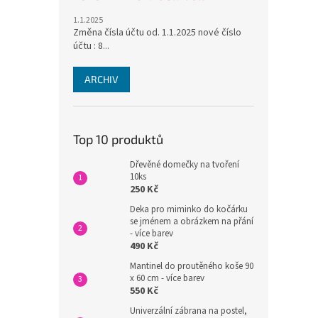
1.1.2025
Změna čísla účtu od. 1.1.2025 nové číslo
účtu : 8...
ARCHIV
Top 10 produktů
Dřevěné domečky na tvoření
10ks
250 Kč
Deka pro miminko do kočárku
se jménem a obrázkem na přání
- více barev
490 Kč
Mantinel do proutěného koše 90
x 60 cm - více barev
550 Kč
Univerzální zábrana na postel,