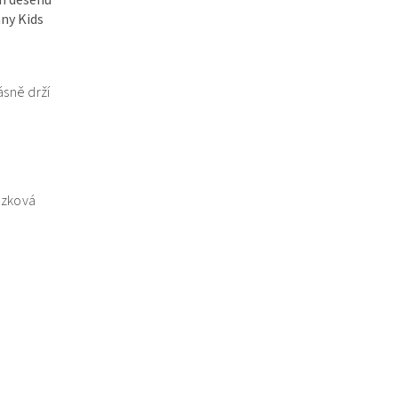
nny Kids
sně drží
ázková