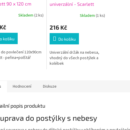
ett 90 x 120 cm
univerzální - Scarlett
Skladem
(2 ks)
Skladem
(1 ks)
 Kč
216 Kč
o košíku
Do košíku
 do povlečení 120x90cm
Univerzální držák na nebesa,
tt - peřina+polštář
vhodný do všech postýlek a
kolébek
s
Hodnocení
Diskuze
ailní popis produktu
uprava do postýlky s nebesy
ná souprava s nebesy do dětské postýlky v oblíbeném a neutráln