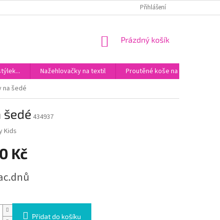
DOPRAVA
KONTAKTY
Přihlášení
NÁKUPNÍ
Prázdný košík
KOŠÍK
ýlek...
Nažehlovačky na textil
Proutěné koše na miminka
y na šedé
a šedé
434937
y Kids
0 Kč
rac.dnů
Přidat do košíku