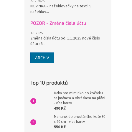
2.12.2025
NOVINKA - nažehlovačky na textil S
nažehlov...
POZOR - Změna čísla účtu
1.1.2025
Změna čísla účtu od. 1.1.2025 nové číslo
účtu : 8...
ARCHIV
Top 10 produktů
Deka pro miminko do kočárku
se jménem a obrázkem na přání
- více barev
490 Kč
Mantinel do proutěného koše 90
x 60 cm - více barev
550 Kč