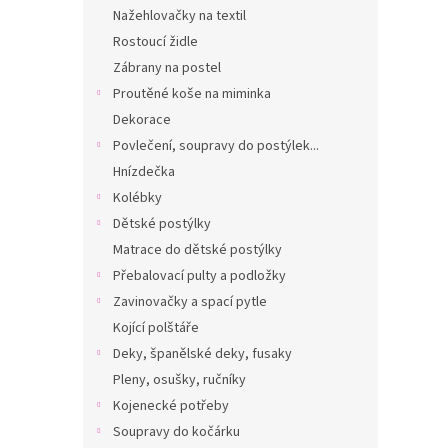
n
Nažehlovačky na textil
e
Rostoucí židle
l
Zábrany na postel
Proutěné koše na miminka
Dekorace
Povlečení, soupravy do postýlek...
Hnízdečka
Kolébky
Dětské postýlky
Matrace do dětské postýlky
Přebalovací pulty a podložky
Zavinovačky a spací pytle
Kojící polštáře
Deky, španělské deky, fusaky
Pleny, osušky, ručníky
Kojenecké potřeby
Soupravy do kočárku