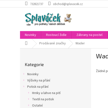
Přejít
732821737
obchod@splavacek.cz
na
obsah
Novinky
Rostoucí židle
Zábrany na postel
Domů
Prodávané značky
Wader
P
Wad
o
Přeskočit
s
Kategorie
kategorie
t
Žádné p
r
Novinky
a
Výšivky na přání
n
Potisk na přání
n
í
Hrnky a lahve na pití
p
Textil na potisk
a
Ostatní