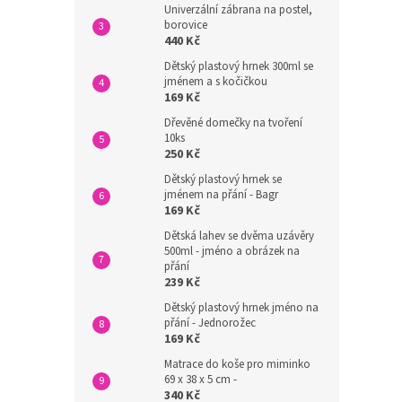
Univerzální zábrana na postel,
borovice
440 Kč
Dětský plastový hrnek 300ml se
jménem a s kočičkou
169 Kč
Dřevěné domečky na tvoření
10ks
250 Kč
Dětský plastový hrnek se
jménem na přání - Bagr
169 Kč
Dětská lahev se dvěma uzávěry
500ml - jméno a obrázek na
přání
239 Kč
Dětský plastový hrnek jméno na
přání - Jednorožec
169 Kč
Matrace do koše pro miminko
69 x 38 x 5 cm -
340 Kč