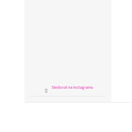
Sledovat na Instagramu
Z
á
p
a
t