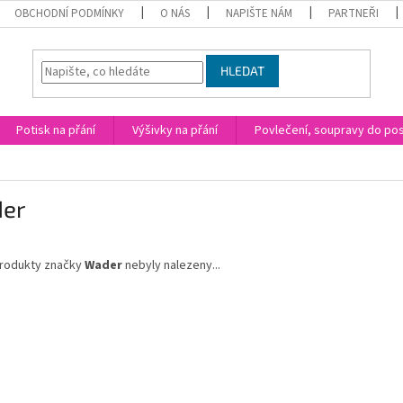
OBCHODNÍ PODMÍNKY
O NÁS
NAPIŠTE NÁM
PARTNEŘI
HLEDAT
Potisk na přání
Výšivky na přání
Povlečení, soupravy do post
er
rodukty značky
Wader
nebyly nalezeny...