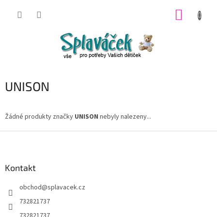
Přejít
NÁKUP
na
obsah
KOŠÍK
UNISON
Žádné produkty značky
UNISON
nebyly nalezeny...
Z
á
p
a
Kontakt
t
obchod
@
splavacek.cz
í
732821737
732821737