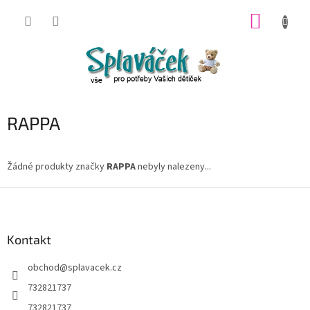
Přejít
NÁKUP
na
obsah
KOŠÍK
RAPPA
Žádné produkty značky
RAPPA
nebyly nalezeny...
Z
á
p
a
Kontakt
t
obchod
@
splavacek.cz
í
732821737
732821737