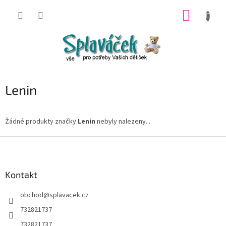
Přejít
NÁKUP
na
obsah
KOŠÍK
Lenin
Žádné produkty značky
Lenin
nebyly nalezeny...
Z
á
p
a
Kontakt
t
obchod
@
splavacek.cz
í
732821737
732821737