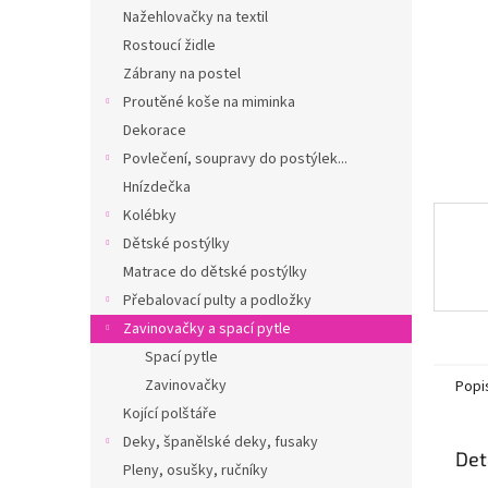
n
Nažehlovačky na textil
e
Rostoucí židle
l
Zábrany na postel
Proutěné koše na miminka
Dekorace
Povlečení, soupravy do postýlek...
Hnízdečka
Kolébky
Dětské postýlky
Matrace do dětské postýlky
Přebalovací pulty a podložky
Zavinovačky a spací pytle
Spací pytle
Zavinovačky
Popi
Kojící polštáře
Deky, španělské deky, fusaky
Det
Pleny, osušky, ručníky