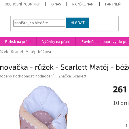
OBCHODNÍ PODMÍNKY
O NÁS
NAPIŠTE NÁM
PARTNEŘI
HLEDAT
Potisk na přání
Výšivky na přání
Povlečení, soupravy do post
ůžek - Scarlett Matěj - béžová
novačka - růžek - Scarlett Matěj - bé
né
noceno
Podrobnosti hodnocení
Značka:
Scarlett
ní
261
u
Měrná
10 dni
cena:
ek.