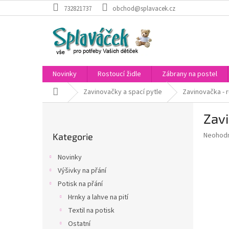
Přejít
732821737
obchod@splavacek.cz
na
obsah
Novinky
Rostoucí židle
Zábrany na postel
Domů
Zavinovačky a spací pytle
Zavinovačka - r
P
Zavi
o
Přeskočit
s
Průměr
Neohod
Kategorie
kategorie
t
hodnoce
r
produkt
Novinky
a
je
Výšivky na přání
0,0
n
z
Potisk na přání
n
5
í
Hrnky a lahve na pití
hvězdič
p
Textil na potisk
a
Ostatní