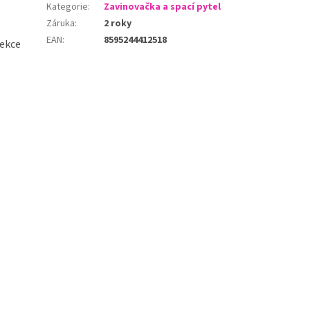
Kategorie
:
Zavinovačka a spací pytel
Záruka
:
2 roky
EAN
:
8595244412518
lekce