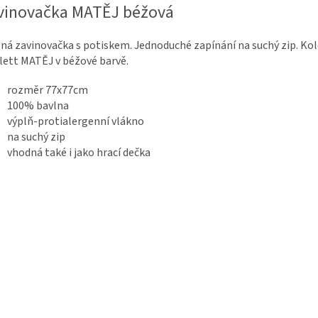
vinovačka MATĚJ béžová
ná zavinovačka s potiskem. Jednoduché zapínání na suchý zip. Ko
lett MATĚJ v béžové barvě.
rozměr 77x77cm
100% bavlna
výplň-protialergenní vlákno
na suchý zip
vhodná také i jako hrací dečka