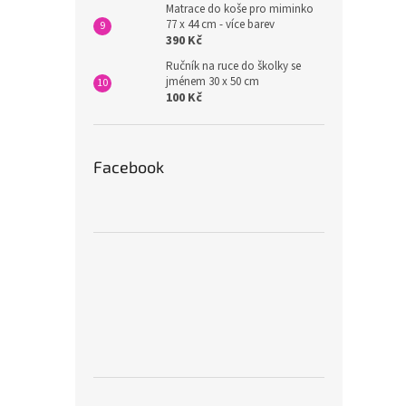
Matrace do koše pro miminko
77 x 44 cm - více barev
390 Kč
Ručník na ruce do školky se
jménem 30 x 50 cm
100 Kč
Facebook