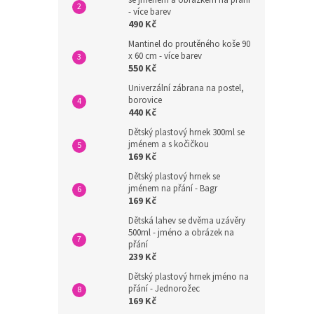
se jménem a obrázkem na přání
- více barev
490 Kč
Mantinel do proutěného koše 90
x 60 cm - více barev
550 Kč
Univerzální zábrana na postel,
borovice
440 Kč
Dětský plastový hrnek 300ml se
jménem a s kočičkou
169 Kč
Dětský plastový hrnek se
jménem na přání - Bagr
169 Kč
Dětská lahev se dvěma uzávěry
500ml - jméno a obrázek na
přání
239 Kč
Dětský plastový hrnek jméno na
přání - Jednorožec
169 Kč