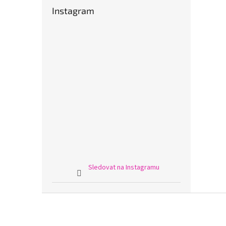
Instagram
Sledovat na Instagramu
Z
á
p