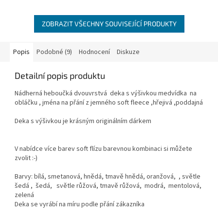
ZOBRAZIT VŠECHNY SOUVISEJÍCÍ PRODUKTY
Popis
Podobné (9)
Hodnocení
Diskuze
Detailní popis produktu
Nádherná heboučká dvouvrstvá deka s výšivkou medvídka na
obláčku , jména na přání z jemného soft fleece ,hřejivá ,poddajná
Deka s výšivkou je krásným originálním dárkem
V nabídce více barev soft flízu barevnou kombinaci si můžete
zvolit :-)
Barvy: bílá, smetanová, hnědá, tmavě hnědá, oranžová, , světle
šedá , šedá, světle růžová, tmavě růžová, modrá, mentolová,
zelená
Deka se vyrábí na míru podle přání zákazníka