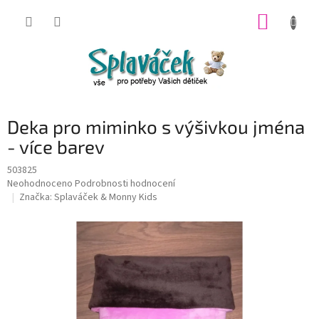
Přejít
NÁKUP
na
obsah
KOŠÍK
Deka pro miminko s výšivkou jména
- více barev
503825
Průměrné
Neohodnoceno
Podrobnosti hodnocení
hodnocení
Značka:
Splaváček & Monny Kids
produktu
je
0,0
z
5
hvězdiček.