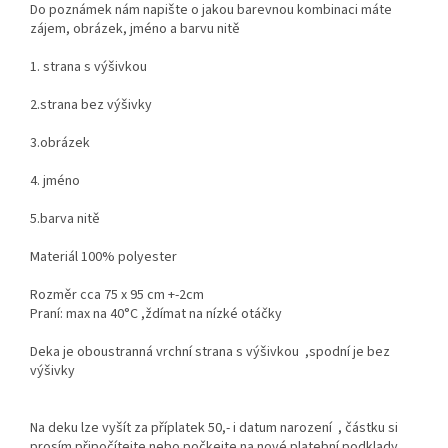
Do poznámek nám napište o jakou barevnou kombinaci máte
zájem, obrázek, jméno a barvu nitě
1. strana s výšivkou
2.strana bez výšivky
3.obrázek
4. jméno
5.barva nitě
Materiál 100% polyester
Rozměr cca 75 x 95 cm +-2cm
Praní: max na 40°C ,ždímat na nízké otáčky
Deka je oboustranná vrchní strana s výšivkou ,spodní je bez
výšivky
Na deku lze vyšít za příplatek 50,- i datum narození , částku si
prosím připočítejte nebo počkejte na nové platební podklady