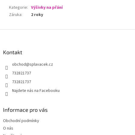
Kategorie
:
Výšivky na přání
Záruka
:
2 roky
Z
á
p
a
Kontakt
t
obchod
@
splavacek.cz
í
732821737
732821737
Najdete nás na Facebooku
Informace pro vás
Obchodní podmínky
O nás