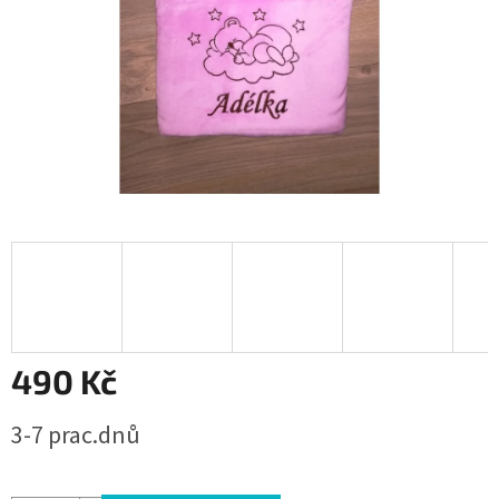
490 Kč
Měrná
3-7 prac.dnů
cena: