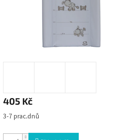
405 Kč
Měrná
3-7 prac.dnů
cena: