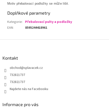
Motiv přebalovací podložky se může lišit.
Doplňkové parametry
Kategorie
:
Přebalovací pulty a podložky
EAN
:
8595244418961
Z
á
p
a
Kontakt
t
obchod
@
splavacek.cz
í
732821737
732821737
Najdete nás na Facebooku
Informace pro vás