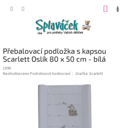
Přejít
NÁKUP
na
obsah
KOŠÍK
Přebalovací podložka s kapsou
Scarlett Oslík 80 x 50 cm - bílá
1896
Průměrné
Neohodnoceno
Podrobnosti hodnocení
Značka:
Scarlett
hodnocení
produktu
je
0,0
z
5
hvězdiček.