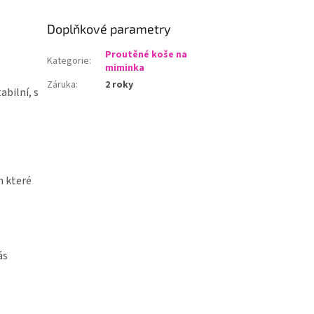
Doplňkové parametry
Proutěné koše na
Kategorie
:
miminka
Záruka
:
2 roky
abilní, s
h které
ás