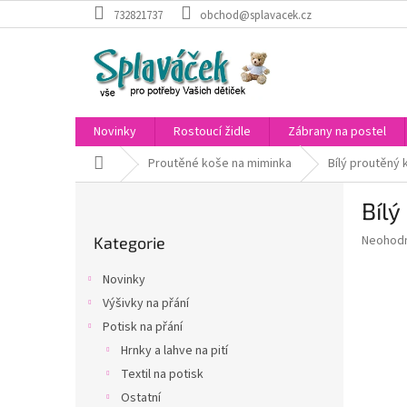
Přejít
732821737
obchod@splavacek.cz
na
obsah
Novinky
Rostoucí židle
Zábrany na postel
Domů
Proutěné koše na miminka
Bílý proutěný 
P
Bílý
o
Přeskočit
s
Průměr
Neohod
Kategorie
kategorie
t
hodnoce
r
produkt
Novinky
a
je
Výšivky na přání
0,0
n
z
Potisk na přání
n
5
í
Hrnky a lahve na pití
hvězdič
p
Textil na potisk
a
Ostatní