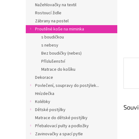
n
Nažehlovačky na textil
e
Rostoucí židle
l
Zábrany na postel
Proutěné koše na miminka
s boudičkou
s nebesy
Bez boudičky (nebes)
Příslušenství
Matrace do košíku
Dekorace
Povlečení, soupravy do postýlek...
Hnízdečka
Kolébky
Souvi
Dětské postýlky
Matrace do dětské postýlky
Přebalovací pulty a podložky
Zavinovačky a spací pytle