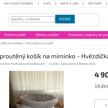
OBCHODNÍ PODMÍNKY
O NÁS
NAPIŠTE NÁM
PARTNEŘI
HLEDAT
Potisk na přání
Výšivky na přání
Povlečení, soupravy do post
košík na miminko - Hvězdička na šedé
 proutěný košík na miminko - Hvězdičk
né
noceno
Podrobnosti hodnocení
Značka:
Splaváček & Monny Kids
ní
4 9
u
Měrná
14 dn
cena:
ek.