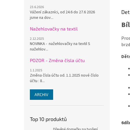
23.6.2026
Det
Vážení zákazníci, od 24.6 do 27.6 2026
jsme na dov...
Bí
Nažehlovačky na textil
Pros
2.12.2025
NOVINKA - nažehlovačky na textil S
brzd
nažehlov...
Dět
POZOR - Změna čísla účtu
1.1.2025
Změna čísla účtu od. 1.1.2025 nové číslo
účtu : 8...
ARCHIV
Top 10 produktů
6dí
Dřevěné domečky na tvoření