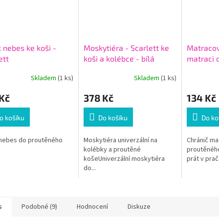
 nebes ke koši -
Moskytiéra - Scarlett ke
Matracov
ett
koši a kolébce - bílá
matraci 
koše 86 
Skladem
(1 ks)
Skladem
(1 ks)
Kč
378 Kč
134 Kč
o košíku
Do košíku
Do ko
 nebes do proutěného
Moskytiéra univerzální na
Chránič ma
kolébky a proutěné
proutěného
košeUniverzální moskytiéra
prát v prač
do...
s
Podobné (9)
Hodnocení
Diskuze