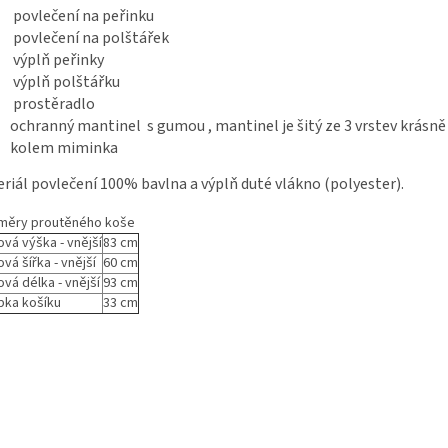
povlečení na peřinku
povlečení na polštářek
výplň peřinky
výplň polštářku
prostěradlo
ochranný mantinel s gumou , mantinel je šitý ze 3 vrstev krásn
kolem miminka
riál povlečení 100% bavlna a výplň duté vlákno (polyester).
měry proutěného koše
ová výška - vnější
83 cm
vá šířka - vnější
60 cm
ová délka - vnější
93 cm
bka košíku
33 cm