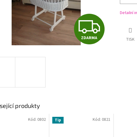
Detailní 
Z
ZDARMA
TISK
D
A
R
M
sející produkty
Kód:
0802
Kód:
0821
Tip
A