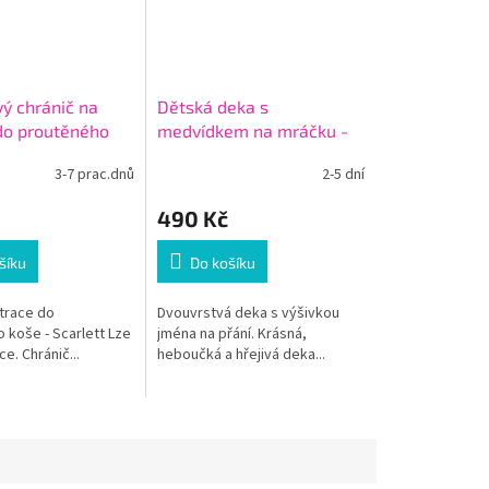
ý chránič na
Dětská deka s
do proutěného
medvídkem na mráčku -
x 46 cm
jméno na přání
3-7 prac.dnů
2-5 dní
490 Kč
šíku
Do košíku
trace do
Dvouvrstvá deka s výšivkou
 koše - Scarlett Lze
jména na přání. Krásná,
ce. Chránič...
heboučká a hřejivá deka...