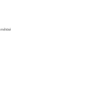
ě měkké