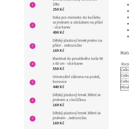
10ks
250 Kč
Deka pro miminko do kočárku
se jménem a obrázkem na přání
- více barev
490 Kč
Dětský plastový hrnek jméno na
přání - Jednorožec
169 Kč
Mate
Mantinel do proutěného koše 90
x 60 cm - více barev
Roz
550 Kč
Celk
Celko
Univerzální zábrana na postel,
Celk
borovice
440 Kč
Hlou
Dětský plastový hrnek 300ml se
jménem a s kočičkou
169 Kč
Dětský plastový hrnek 300ml se
jménem - Jednorožec
169 Kč