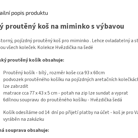
ailní popis produktu
lý proutěný koš na miminko s výbavou
torný, pojízdný proutěný koš pro miminko . Lehce ovladatelný a st
ou všech koleček. Kolekce Hvězdička na šedé
ský proutěný košík obsahuje:
Proutěný košík - bílý , rozměr koše cca 93 x 60cm
podvozek proutěného košíku na pojízdných aretačních kolečkác
lze zabrzdit
matrace cca 77 x 43 x 5 cm - potah na zip lze sundat a vyprat
6dílnou soupravu do proutěného košíku - Hvězdička šedá
Košík odesíláme od 14 dní po přijetí platby na účet - koš je pro V
vyráběn na zakázku
lná souprava obsahuje: