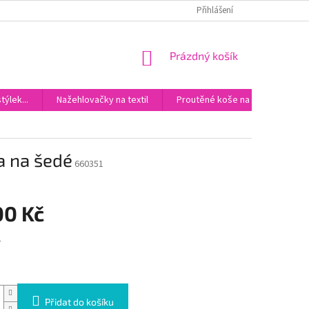
DOPRAVA
KONTAKTY
Přihlášení
NÁKUPNÍ
Prázdný košík
KOŠÍK
ýlek...
Nažehlovačky na textil
Proutěné koše na miminka
a na šedé
660351
00 Kč
í
Přidat do košíku