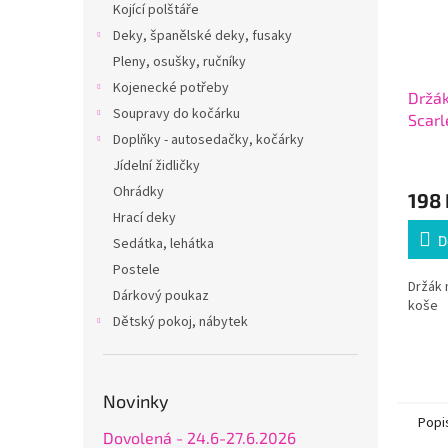
Kojící polštáře
Deky, španělské deky, fusaky
Pleny, osušky, ručníky
Kojenecké potřeby
Držák
Soupravy do kočárku
Scarl
Doplňky - autosedačky, kočárky
Jídelní židličky
Ohrádky
198 
Hrací deky
D
Sedátka, lehátka
Postele
Držák
Dárkový poukaz
koše
Dětský pokoj, nábytek
Novinky
Popi
Dovolená - 24.6-27.6.2026