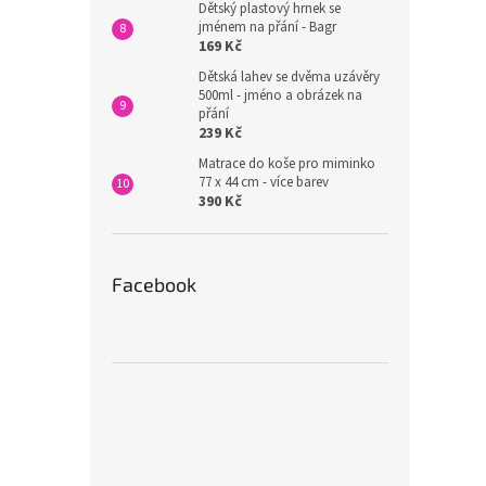
Dětský plastový hrnek se
jménem na přání - Bagr
169 Kč
Dětská lahev se dvěma uzávěry
500ml - jméno a obrázek na
přání
239 Kč
Matrace do koše pro miminko
77 x 44 cm - více barev
390 Kč
Facebook